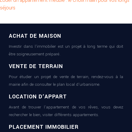
Louer un appartement meublé : le choix malin pour vos longs
séjours
ACHAT DE MAISON
Investir dans l’immobilier est un projet à long terme qui doit
être soigneusement préparé.
VENTE DE TERRAIN
Pour étudier un projet de vente de terrain, rendez-vous à la
mairie afin de consulter le plan local d’urbanisme.
LOCATION D’APPART
Avant de trouver l’appartement de vos rêves, vous devez
rechercher le bien, visiter différents appartements.
PLACEMENT IMMOBILIER