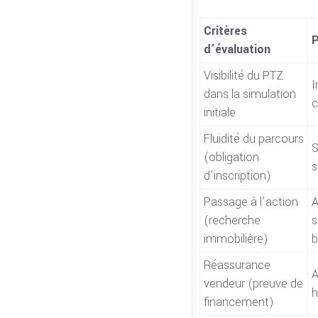
Critères
P
d’évaluation
Visibilité du PTZ
I
dans la simulation
c
initiale
Fluidité du parcours
S
(obligation
s
d’inscription)
Passage à l’action
A
(recherche
s
immobilière)
b
Réassurance
A
vendeur (preuve de
h
financement)