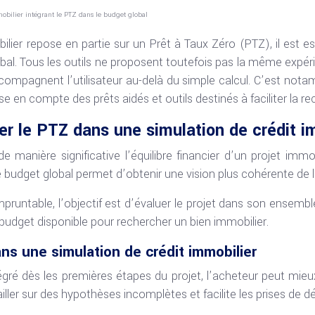
obilier intégrant le PTZ dans le budget global
lier repose en partie sur un Prêt à Taux Zéro (PTZ), il est e
bal. Tous les outils ne proposent toutefois pas la même expérie
compagnent l’utilisateur au-delà du simple calcul. C’est nota
ise en compte des prêts aidés et outils destinés à faciliter la 
er le PTZ dans une simulation de crédit i
 manière significative l’équilibre financier d’un projet immo
e budget global permet d’obtenir une vision plus cohérente de 
runtable, l’objectif est d’évaluer le projet dans son ensembl
u budget disponible pour rechercher un bien immobilier.
ns une simulation de crédit immobilier
égré dès les premières étapes du projet, l’acheteur peut mieux
iller sur des hypothèses incomplètes et facilite les prises de d