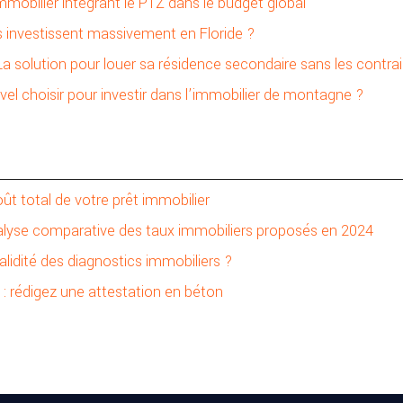
mmobilier intégrant le PTZ dans le budget global
 investissent massivement en Floride ?
 La solution pour louer sa résidence secondaire sans les contra
vel choisir pour investir dans l’immobilier de montagne ?
oût total de votre prêt immobilier
alyse comparative des taux immobiliers proposés en 2024
validité des diagnostics immobiliers ?
s : rédigez une attestation en béton