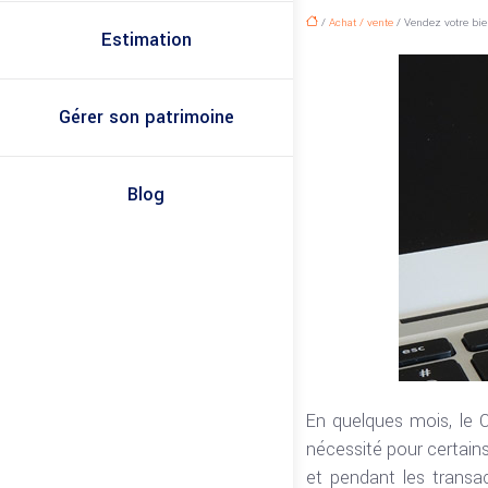
/
Achat / vente
/ Vendez votre bien
Estimation
Gérer son patrimoine
Blog
En quelques mois, le C
nécessité pour certain
et pendant les transac