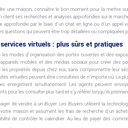
ndre une maison, connaître le bon moment pour la mettre sur
n client ses recherches et analyses approfondies sur le marché
 approfondie par le biais d’un chat en ligne ou d’un appel vi
s questions qui peuvent être trop détaillées ou compliquées 
services virtuels : plus sûrs et pratiques
les modes d’organisation des portes ouvertes et des exposit
s appareils mobiles et des médias sociaux pour créer des po
 les propriétés depuis chez eux, sans compromettre leur sécu
sites virtuelles peuvent être consultées de n’importe où. La p
les enregistrent simultanément. Les agents peuvent envoye
ents pour les consulter plus tard et s’y référer lorsqu’ils prenne
isager de vendre à un iBuyer. Les iBuyers utilisent la technolo
 votre maison et assument les frais de recherche d’un achete
ibilité de contrôler le calendrier. Au lieu de payer des comm