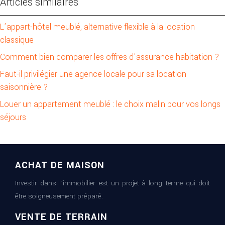
Articles similaires
L’appart-hôtel meublé, alternative flexible à la location
classique
Comment bien comparer les offres d’assurance habitation ?
Faut-il privilégier une agence locale pour sa location
saisonnière ?
Louer un appartement meublé : le choix malin pour vos longs
séjours
ACHAT DE MAISON
Investir dans l’immobilier est un projet à long terme qui doit
être soigneusement préparé.
VENTE DE TERRAIN